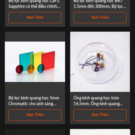
Bộ lọc kính quang học CaF2
Bộ lọc kính quang học BK7
Sapphire có thể điều chỉnh
1.5mm đến 300mm, Bộ lọc
được 5mm đến 200mm
thông dải băng tần kép
Xem Thêm
Xem Thêm
Bộ lọc kính quang học 5mm
Ống kính quang học tròn
Chromatic cho ánh sáng
14,5mm, Ống kính quang
hình ảnh
học LED Polycarbonate
Xem Thêm
Xem Thêm