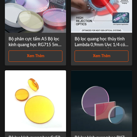
Bộ phân cực tấm A5 Bộ lọc
Bộ lọc quang học thủy tinh
kính quang học RG715 5mm
Lambda 0,9mm Uvc 1/4 có
đến 200mm
độ chính xác cao Ảnh Bộ lọc
Xem Thêm
Xem Thêm
thủy tinh màu sắc từ 5 mm
đến 200mm