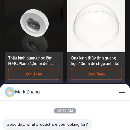
Thấu kính quang học lõm
Ống kính thủy tinh quang
HMC Plano 1,5mm đến
học 43mm để chụp ảnh dưới
300mm rõ ràng
nước, ống kính nửa bi 1,5
Xem Thêm
Xem Thêm
đến 300mm
Mark Zhang
1
2
3
4
5
12:20 AM
Good day, what product are you looking for?