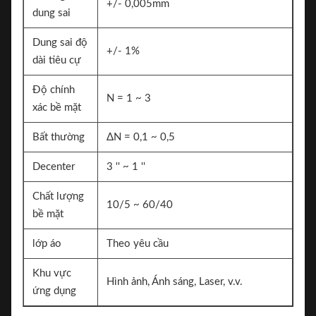
+/- 0,005mm
dung sai
Dung sai độ
+/- 1%
dài tiêu cự
Độ chính
N = 1 ~ 3
xác bề mặt
Bất thường
ΔN = 0,1 ~ 0,5
Decenter
3 '' ~ 1 ''
Chất lượng
10/5 ~ 60/40
bề mặt
lớp áo
Theo yêu cầu
Khu vực
Hình ảnh, Ánh sáng, Laser, v.v.
ứng dụng