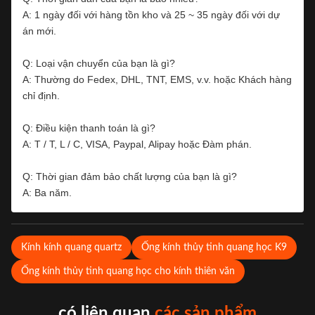
A: 1 ngày đối với hàng tồn kho và 25 ~ 35 ngày đối với dự
án mới.
Q: Loại vận chuyển của bạn là gì?
A: Thường do Fedex, DHL, TNT, EMS, v.v. hoặc Khách hàng
chỉ định.
Q: Điều kiện thanh toán là gì?
A: T / T, L / C, VISA, Paypal, Alipay hoặc Đàm phán.
Q: Thời gian đảm bảo chất lượng của bạn là gì?
A: Ba năm.
Kính kính quang quartz
Ống kính thủy tinh quang học K9
Ống kính thủy tinh quang học cho kính thiên văn
có liên quan
các sản phẩm