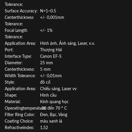
Tolerance:
Surface Accuracy:
N=1~0.5
Centerthickness
+/- 0,001mm
Tolerance:
Focal Length
+/- 1%
Tolerance:
Application Area:
Hình ảnh, Ánh sáng, Laser, v.v.
Port:
Thượng Hải
Interface Type:
Canon EF-S
Diameter:
25 mm
Centerthickness:
5 mm
Width Tolerance:
+/- 0,01mm
Style:
đồ cổ
Application Area:
Chiếu sáng, Laser vv
Shape:
Hình cầu
Material:
Kính quang học
Operatingtemperature:
-20 đến 70 ° C
Filter Ring Color:
Đen, Bạc, Vàng
Coating Choice:
màu xanh lá
Refractiveindex:
1,52