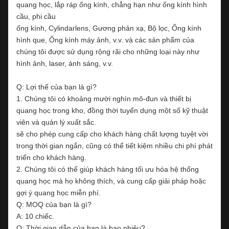
quang học, lắp ráp ống kính, chẳng hạn như ống kính hình
cầu, phi cầu
ống kính, Cylindarlens, Gương phản xạ, Bộ lọc, Ống kính
hình que, Ống kính máy ảnh, v.v. và các sản phẩm của
chúng tôi được sử dụng rộng rãi cho những loại này như
hình ảnh, laser, ánh sáng, v.v.
Q: Lợi thế của bạn là gì?
1. Chúng tôi có khoảng mười nghìn mô-đun và thiết bị
quang học trong kho, đồng thời tuyển dụng một số kỹ thuật
viên và quản lý xuất sắc.
sẽ cho phép cung cấp cho khách hàng chất lượng tuyệt vời
trong thời gian ngắn, cũng có thể tiết kiệm nhiều chi phí phát
triển cho khách hàng.
2. Chúng tôi có thể giúp khách hàng tối ưu hóa hệ thống
quang học mà họ không thích, và cung cấp giải pháp hoặc
gợi ý quang học miễn phí.
Q: MOQ của bạn là gì?
A: 10 chiếc.
Q: Thời gian dẫn của bạn là bao nhiêu?