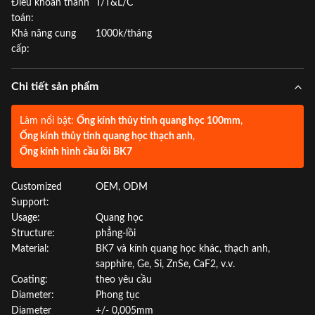
Điều khoản thanh
T/T&L/C
toán:
Khả năng cung
1000k/tháng
cấp:
Chi tiết sản phẩm
Làm nổi bật:
Ống kính thủy tinh quang học 100mm
,
Ống kính thủy tinh quang học thạch anh
,
Ống kính hình cầu lồi BK7
Customized
OEM, ODM
Support:
Usage:
Quang học
Structure:
phẳng-lồi
Material:
BK7 và kính quang học khác, thạch anh,
sapphire, Ge, Si, ZnSe, CaF2, v.v.
Coating:
theo yêu cầu
Diameter:
Phong tục
Diameter
+/- 0,005mm