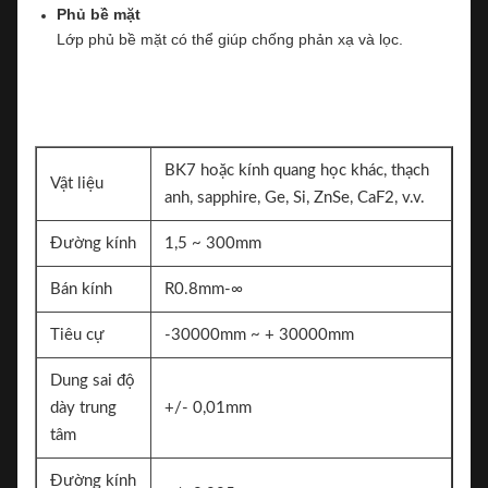
Phủ bề mặt
Lớp phủ bề mặt có thể giúp chống phản xạ và lọc.
BK7 hoặc kính quang học khác, thạch
Vật liệu
anh, sapphire, Ge, Si, ZnSe, CaF2, v.v.
Đường kính
1,5 ~ 300mm
Bán kính
R0.8mm-∞
Tiêu cự
-30000mm ~ + 30000mm
Dung sai độ
dày trung
+/- 0,01mm
tâm
Đường kính