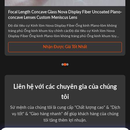
Wholesale Optical LED Laser BK7 Biconcave Custom Double
Concave Lens
Bán buôn Đèn LED quang học Laser BK7 Ống kính lõm đôi tùy chỉnh hai
mặt lõm cácBán buôn Đèn LED quang học Laser BK7 Ống kính lõm đôi
tùy chỉnh hai mặt lõmlà thành phần quang học được chế tạo chính xác,
được thiết kế đặc biệt cho các ứng dụng laser và LED tiên tiến. Được sản
xuất từ ​​kính quang học ...
Nhận Được Giá Tốt Nhất
Liên hệ với các chuyên gia của chúng
tôi
Sứ mệnh của chúng tôi là cung cấp "Chất lượng cao" & "Dịch
vụ tốt" & "Giao hàng nhanh" để giúp khách hàng của chúng
tôi tăng thêm lợi nhuận.