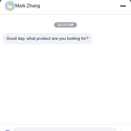
Mark Zhang
Tên của bạn
Số điện thoại
10:10 AM
Tên công ty
Good day, what product are you looking for?
E-mail
*
Tin nhắn
*
Gửi
© 2026 Shanghai Advance Optical-Electronics Technology Co., Ltd. All Rights