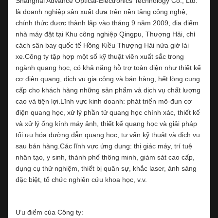
Shanghai Advance Optical-Electronics Technology Co., Ltd.
là doanh nghiệp sản xuất dựa trên nền tảng công nghệ,
chính thức được thành lập vào tháng 9 năm 2009, địa điểm
nhà máy đặt tại Khu công nghiệp Qingpu, Thượng Hải, chỉ
cách sân bay quốc tế Hồng Kiều Thượng Hải nửa giờ lái
xe.Công ty tập hợp một số kỹ thuật viên xuất sắc trong
ngành quang học, có khả năng hỗ trợ toàn diện như thiết kế
cơ điện quang, dịch vụ gia công và bán hàng, hết lòng cung
cấp cho khách hàng những sản phẩm và dịch vụ chất lượng
cao và tiện lợi.Lĩnh vực kinh doanh: phát triển mô-đun cơ
điện quang học, xử lý phần tử quang học chính xác, thiết kế
và xử lý ống kính máy ảnh, thiết kế quang học và giải pháp
tối ưu hóa đường dẫn quang học, tư vấn kỹ thuật và dịch vụ
sau bán hàng.Các lĩnh vực ứng dụng: thị giác máy, trí tuệ
nhân tạo, y sinh, thành phố thông minh, giám sát cao cấp,
dụng cụ thử nghiệm, thiết bị quân sự, khắc laser, ánh sáng
đặc biệt, tổ chức nghiên cứu khoa học, v.v.
Ưu điểm của Công ty: