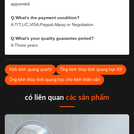
appointed.
Q:What's the payment condition?
A:T/T,L/C,VISA,Paypal,Alipay or Negotiation.
Q:What's your quality guarantee period?
A:Three years.
Kính kính quang quartz
Ống kính thủy tinh quang học K9
Ống kính thủy tinh quang học cho kính thiên văn
có liên quan
các sản phẩm