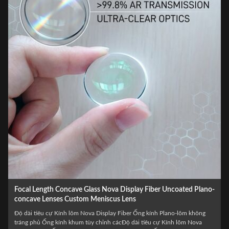
Wholesale Optical LED Laser BK7 Biconcave Custom Double
Concave Lens
Bán buôn Đèn LED quang học Laser BK7 Ống kính lõm đôi tùy chỉnh hai
mặt lõm cácBán buôn Đèn LED quang học Laser BK7 Ống kính lõm đôi