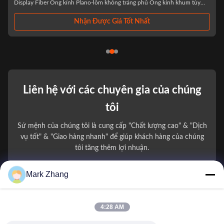
tùy chỉnh hai mặt lõmlà thành phần quang học được chế tạo chính xác,
được thiết kế đặc biệt cho các ứng dụng laser và LED tiên tiến. Được sản
xuất từ ​​kính quang học ...
Nhận Được Giá Tốt Nhất
Liên hệ với các chuyên gia của chúng
tôi
Sứ mệnh của chúng tôi là cung cấp "Chất lượng cao" & "Dịch
vụ tốt" & "Giao hàng nhanh" để giúp khách hàng của chúng
tôi tăng thêm lợi nhuận.
Mark Zhang
Tên của bạn
Số điện thoại
4:28 AM