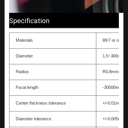
Specification
Materials
BK7 or other 
Diameter
1.5~300mm
Radius
R0.8mm-∞
Focal length
-30000mm~
Center thickness tolerance
+/-0.01mm
Diameter tolerance
+/-0.005mm