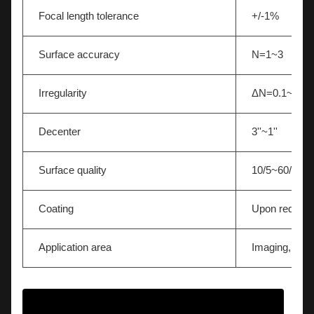
Focal length tolerance
+/-1%
Surface accuracy
N=1~3
Irregularity
ΔN=0.1~0.5
Decenter
3''~1''
Surface quality
10/5~60/40
Coating
Upon request
Application area
Imaging,Light