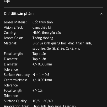
cấp:
Chi tiết sản phẩm
Lenses Material:
Cốc thủy tinh
Vision Effect:
dạng thấu kính
Coating:
HMC, theo yêu cầu
Lenses Color:
Thông thoáng
Material:
BK7 và kính quang học khác, thạch anh,
sapphire, Ge, Si, ZnSe, CaF2, v.v.
Focal Length:
Tập quán
Diameter:
Tập quán
Diameter
+/- 0,005mm
Tolerance:
Surface Accuracy:
N = 1 ~ 0,5
Centerthickness
+/- 0,001mm
Tolerance:
Focal Length
+/- 1%
Tolerance:
Surface Quality:
10/5 ~ 60/40
Application Area:
Hình ảnh, Ánh sáng, Laser, v.v.