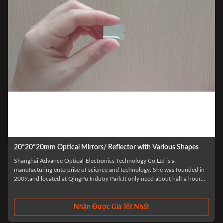
Custom Aluminum LED Reflector Cup
MaterialsBK7, Quartz, Infrared, Sapphire, Ge, Si, ZnSe, CaF2,
etc.Diameter1.5-300mmRadius>0.8mmFocal Length-30000mm-
30000mmCenter Thickness Tolerance±0.01mmDiameter
t
Tolerance±0.005mmFocal Length Tolerance±1%Surface AccuracyN=1-
3IrregularityChange In N=0.1-0.5Decenter3"-1'Surface Quality10/5-60...
Nhận Được Giá Tốt Nhất