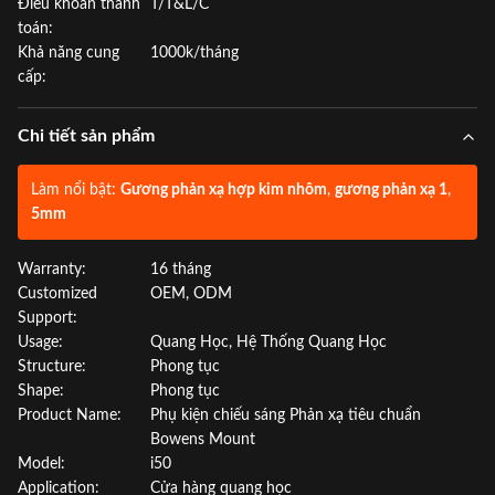
Điều khoản thanh
T/T&L/C
toán:
Khả năng cung
1000k/tháng
cấp:
Chi tiết sản phẩm
Làm nổi bật:
Gương phản xạ hợp kim nhôm
,
gương phản xạ 1
,
5mm
Warranty:
16 tháng
Customized
OEM, ODM
Support:
Usage:
Quang Học, Hệ Thống Quang Học
Structure:
Phong tục
Shape:
Phong tục
Product Name:
Phụ kiện chiếu sáng Phản xạ tiêu chuẩn
Bowens Mount
Model:
i50
Application:
Cửa hàng quang học