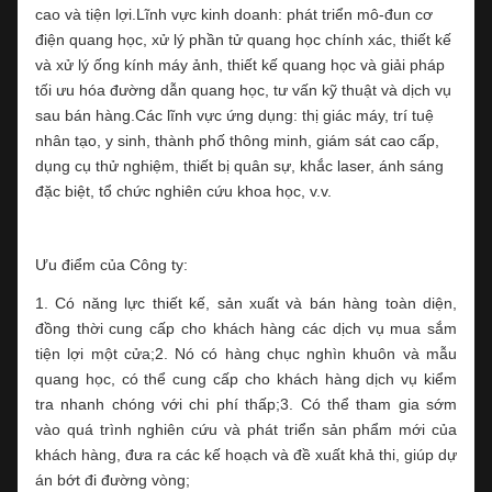
cao và tiện lợi.Lĩnh vực kinh doanh: phát triển mô-đun cơ
điện quang học, xử lý phần tử quang học chính xác, thiết kế
và xử lý ống kính máy ảnh, thiết kế quang học và giải pháp
tối ưu hóa đường dẫn quang học, tư vấn kỹ thuật và dịch vụ
sau bán hàng.Các lĩnh vực ứng dụng: thị giác máy, trí tuệ
nhân tạo, y sinh, thành phố thông minh, giám sát cao cấp,
dụng cụ thử nghiệm, thiết bị quân sự, khắc laser, ánh sáng
đặc biệt, tổ chức nghiên cứu khoa học, v.v.
Ưu điểm của Công ty:
1. Có năng lực thiết kế, sản xuất và bán hàng toàn diện,
đồng thời cung cấp cho khách hàng các dịch vụ mua sắm
tiện lợi một cửa;2. Nó có hàng chục nghìn khuôn và mẫu
quang học, có thể cung cấp cho khách hàng dịch vụ kiểm
tra nhanh chóng với chi phí thấp;3. Có thể tham gia sớm
vào quá trình nghiên cứu và phát triển sản phẩm mới của
khách hàng, đưa ra các kế hoạch và đề xuất khả thi, giúp dự
án bớt đi đường vòng;