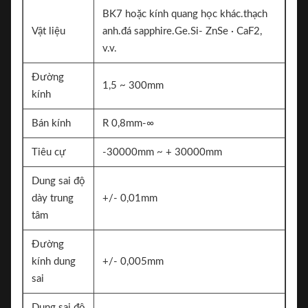
BK7 hoặc kính quang học khác.thạch
Vật liệu
anh.đá sapphire.Ge.Si- ZnSe · CaF2,
v.v.
Đường
1,5 ~ 300mm
kính
Bán kính
R 0,8mm-∞
Tiêu cự
-30000mm ~ + 30000mm
Dung sai độ
dày trung
+/- 0,01mm
tâm
Đường
kính dung
+/- 0,005mm
sai
Dung sai độ