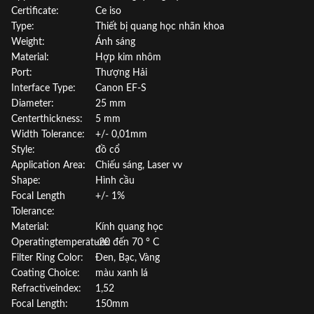
Certificate:
Ce iso
Type:
Thiết bị quang học nhãn khoa
Weight:
Ánh sáng
Material:
Hợp kim nhôm
Port:
Thượng Hải
Interface Type:
Canon EF-S
Diameter:
25 mm
Centerthickness:
5 mm
Width Tolerance:
+/- 0,01mm
Style:
đồ cổ
Application Area:
Chiếu sáng, Laser vv
Shape:
Hình cầu
Focal Length
+/- 1%
Tolerance:
Material:
Kính quang học
Operatingtemperature:
-20 đến 70 ° C
Filter Ring Color:
Đen, Bạc, Vàng
Coating Choice:
màu xanh lá
Refractiveindex:
1,52
Focal Length:
150mm